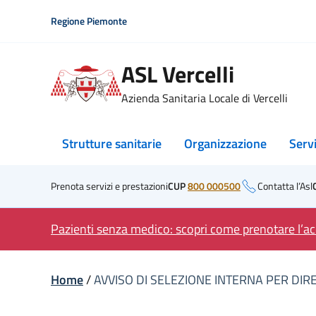
Skip
Regione Piemonte
to
content
ASL Vercelli
Azienda Sanitaria Locale di Vercelli
Strutture sanitarie
Organizzazione
Serv
Prenota servizi e prestazioni
CUP
800 000500
Contatta l’Asl
Pazienti senza medico: scopri come prenotare l’acc
Home
/
AVVISO DI SELEZIONE INTERNA PER DIR