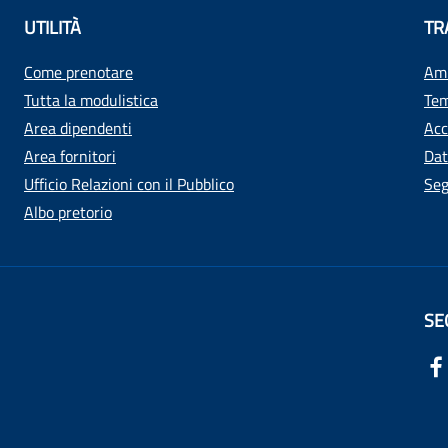
UTILITÀ
TR
Come prenotare
Amm
Tutta la modulistica
Tem
Area dipendenti
Acc
Area fornitori
Dat
Ufficio Relazioni con il Pubblico
Seg
Albo pretorio
SE