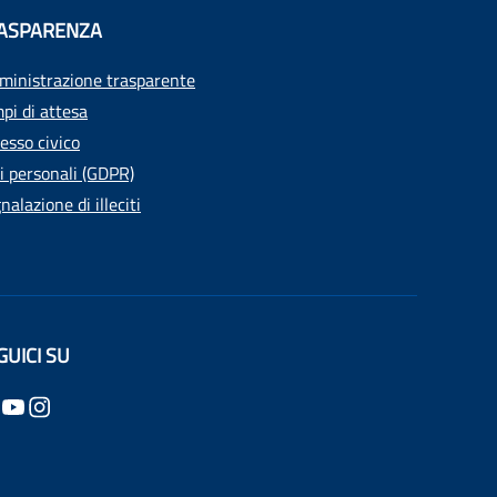
ASPARENZA
inistrazione trasparente
pi di attesa
esso civico
i personali (GDPR)
nalazione di illeciti
GUICI SU