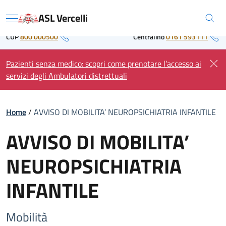
Skip
Regione Piemonte
ASL Vercelli
to
Menu
content
CUP
800 000500
Centralino
0161 593111
Pazienti senza medico: scopri come prenotare l’accesso ai
servizi degli Ambulatori distrettuali
Home
/
AVVISO DI MOBILITA’ NEUROPSICHIATRIA INFANTILE
AVVISO DI MOBILITA’
NEUROPSICHIATRIA
INFANTILE
Mobilità