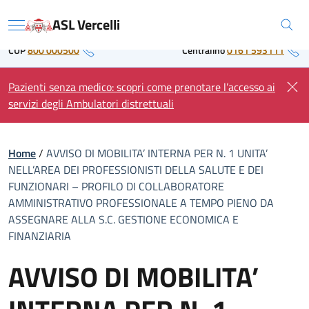
Skip
Regione Piemonte
ASL Vercelli
to
Menu
content
CUP
800 000500
Centralino
0161 593111
Pazienti senza medico: scopri come prenotare l’accesso ai
servizi degli Ambulatori distrettuali
Home
/
AVVISO DI MOBILITA’ INTERNA PER N. 1 UNITA’
NELL’AREA DEI PROFESSIONISTI DELLA SALUTE E DEI
FUNZIONARI – PROFILO DI COLLABORATORE
AMMINISTRATIVO PROFESSIONALE A TEMPO PIENO DA
ASSEGNARE ALLA S.C. GESTIONE ECONOMICA E
FINANZIARIA
AVVISO DI MOBILITA’