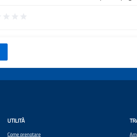
UTILITÀ
TR
Come prenotare
Amm