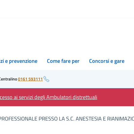
izi e prevenzione
Come fare per
Concorsi e gare
Centralino
0161 593111
esso ai servizi degli Ambulatori distrettuali
PROFESSIONALE PRESSO LA S.C. ANESTESIA E RIANIMAZI