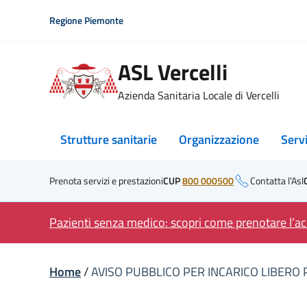
Skip
Regione Piemonte
to
content
ASL Vercelli
Azienda Sanitaria Locale di Vercelli
Strutture sanitarie
Organizzazione
Serv
Prenota servizi e prestazioni
CUP
800 000500
Contatta l’Asl
Pazienti senza medico: scopri come prenotare l’acc
Home
/
AVISO PUBBLICO PER INCARICO LIBERO 