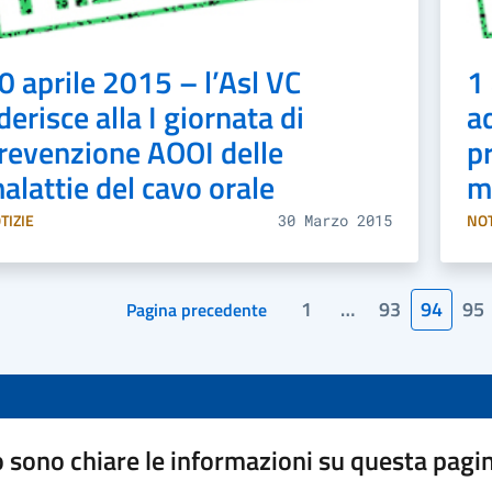
0 aprile 2015 – l’Asl VC
1 
derisce alla I giornata di
ad
revenzione AOOI delle
p
alattie del cavo orale
m
TIZIE
NOT
30 Marzo 2015
1
…
93
94
95
Pagina precedente
Page
Page
Page
Pa
Pag
deg
arti
 sono chiare le informazioni su questa pagi