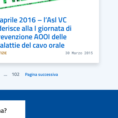
aprile 2016 – l’Asl VC
erisce alla I giornata di
revenzione AOOI delle
alattie del cavo orale
IZIE
30 Marzo 2015
…
102
Pagina successiva
ge
Page
inazione
li
coli
na?