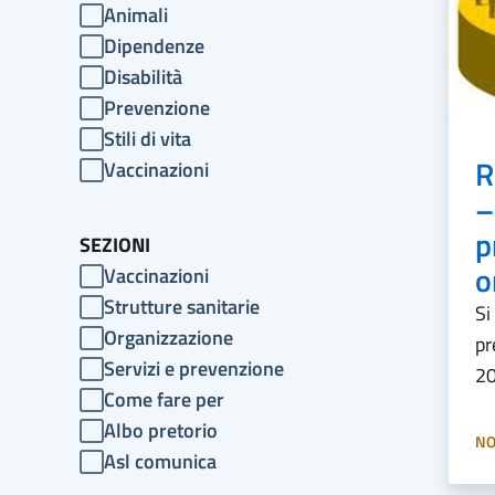
Animali
Dipendenze
Disabilità
Prevenzione
Stili di vita
R
Vaccinazioni
–
p
SEZIONI
o
Vaccinazioni
Strutture sanitarie
Si
Organizzazione
pr
Servizi e prevenzione
20
Come fare per
Albo pretorio
NO
Asl comunica