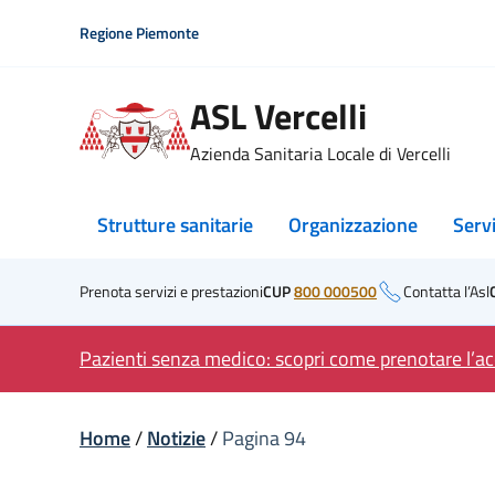
Skip
Regione Piemonte
to
content
ASL Vercelli
Azienda Sanitaria Locale di Vercelli
Strutture sanitarie
Organizzazione
Serv
Prenota servizi e prestazioni
CUP
800 000500
Contatta l’Asl
Pazienti senza medico: scopri come prenotare l’acc
Home
/
Notizie
/
Pagina 94