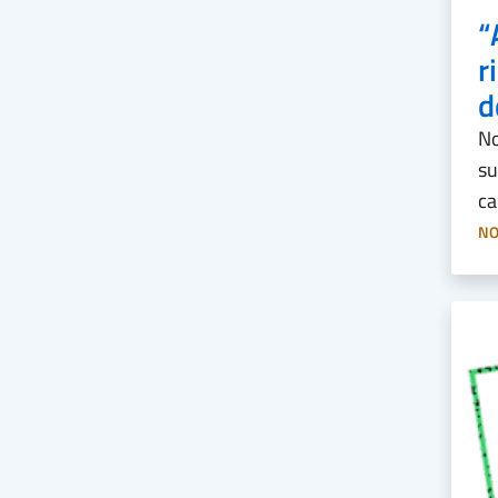
“
r
d
No
su
ca
NO