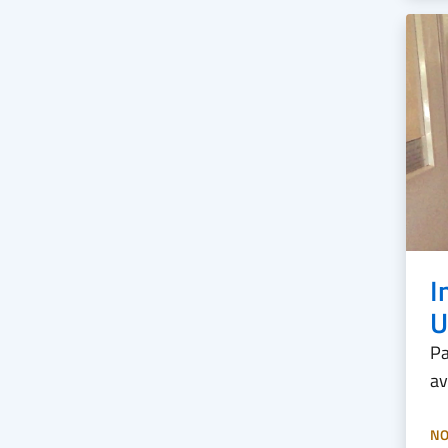
I
U
Pa
av
NO