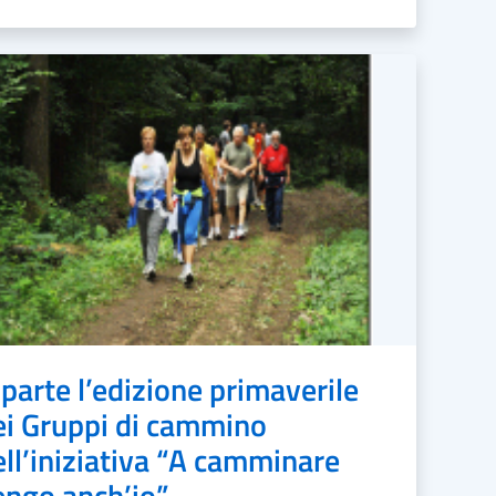
iparte l’edizione primaverile
ei Gruppi di cammino
ell’iniziativa “A camminare
engo anch’io”