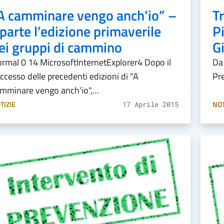
A camminare vengo anch’io” –
T
iparte l’edizione primaverile
P
ei gruppi di cammino
Gi
rmal 0 14 MicrosoftInternetExplorer4 Dopo il
Da 
ccesso delle precedenti edizioni di "A
Pr
mminare vengo anch'io",…
TIZIE
NOT
17 Aprile 2015