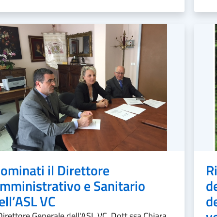
ominati il Direttore
R
mministrativo e Sanitario
d
ell’ASL VC
d
v
 Direttore Generale dell'ASL VC, Dott.ssa Chiara