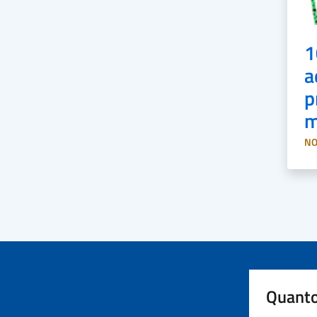
1
a
p
m
NO
Quanto