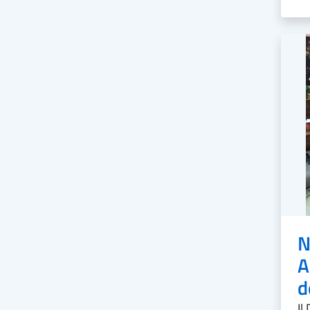
N
A
d
Il