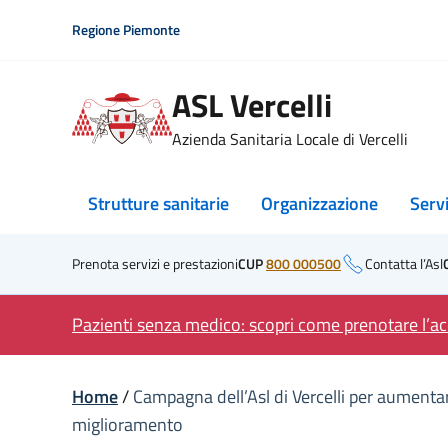
Skip
Regione Piemonte
to
content
ASL Vercelli
Azienda Sanitaria Locale di Vercelli
Strutture sanitarie
Organizzazione
Serv
Prenota servizi e prestazioni
CUP
800 000500
Contatta l’Asl
Pazienti senza medico: scopri come prenotare l’acc
Home
/
Campagna dell’Asl di Vercelli per aumentare
miglioramento