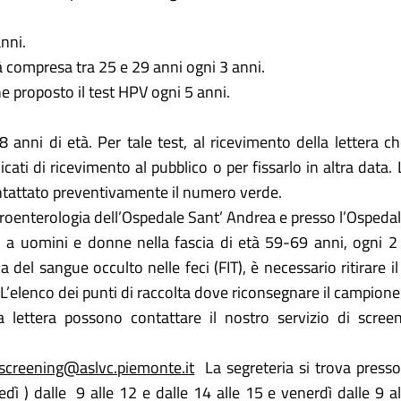
anni.
à compresa tra 25 e 29 anni ogni 3 anni.
e proposto il test HPV ogni 5 anni.
 anni di età. Per tale test, al ricevimento della lettera 
cati di ricevimento al pubblico o per fissarlo in altra data.
ontattato preventivamente il numero verde.
troenterologia dell’Ospedale Sant’ Andrea e presso l’Ospedal
lto a uomini e donne nella fascia di età 59-69 anni, ogni 
ca del sangue occulto nelle feci (FIT), è necessario ritirare
o. L’elenco dei punti di raccolta dove riconsegnare il campione
a lettera possono contattare il nostro servizio di scree
screening@aslvc.piemonte.it
La segreteria si trova presso
dì ) dalle 9 alle 12 e dalle 14 alle 15 e venerdì dalle 9 a