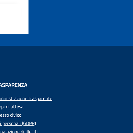
ASPARENZA
inistrazione trasparente
pi di attesa
esso civico
i personali (GDPR)
nalazione di illeciti