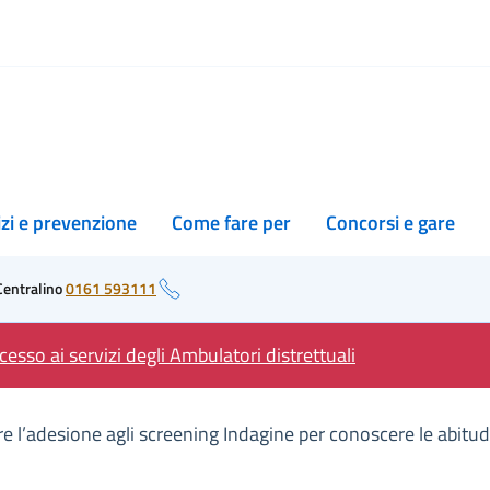
izi e prevenzione
Come fare per
Concorsi e gare
Centralino
0161 593111
esso ai servizi degli Ambulatori distrettuali
 l’adesione agli screening Indagine per conoscere le abitudin