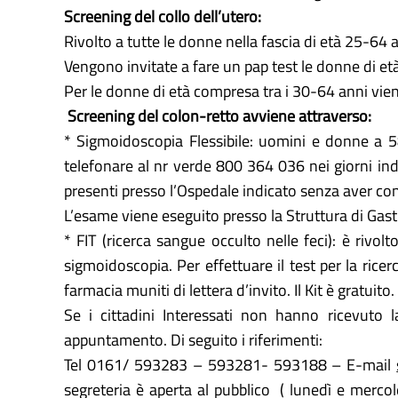
Screening del collo dell’utero:
Rivolto a tutte le donne nella fascia di età 25-64 
Vengono invitate a fare un pap test le donne di et
Per le donne di età compresa tra i 30-64 anni vien
Screening del colon-retto avviene attraverso:
* Sigmoidoscopia Flessibile: uomini e donne a 58
telefonare al nr verde 800 364 036 nei giorni indi
presenti presso l’Ospedale indicato senza aver c
L’esame viene eseguito presso la Struttura di Gas
* FIT (ricerca sangue occulto nelle feci): è rivo
sigmoidoscopia. Per effettuare il test per la ricer
farmacia muniti di lettera d’invito. Il Kit è gratuit
Se i cittadini Interessati non hanno ricevuto l
appuntamento. Di seguito i riferimenti:
Tel 0161/ 593283 – 593281- 593188 – E-mail
segreteria è aperta al pubblico ( lunedì e mercole