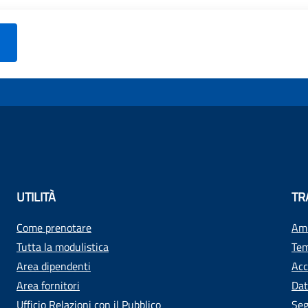
UTILITÀ
TR
Come prenotare
Amm
Tutta la modulistica
Tem
Area dipendenti
Acc
Area fornitori
Dat
Ufficio Relazioni con il Pubblico
Seg