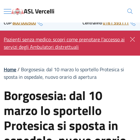
Skip
Regione Piemonte
ASL Vercelli
to
Menu
content
CUP
800 000500
Centralino
0161 593111
Pazienti senza medico: scopri come prenotare l’accesso ai
servizi degli Ambulatori distrettuali
Home
/
Borgosesia: dal 10 marzo lo sportello Protesica si
sposta in ospedale, nuovo orario di apertura
Borgosesia: dal 10
marzo lo sportello
Protesica si sposta in