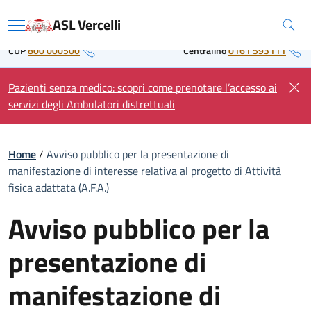
Skip
Regione Piemonte
ASL Vercelli
to
Menu
content
CUP
800 000500
Centralino
0161 593111
Pazienti senza medico: scopri come prenotare l’accesso ai
servizi degli Ambulatori distrettuali
Home
/
Avviso pubblico per la presentazione di
manifestazione di interesse relativa al progetto di Attività
fisica adattata (A.F.A.)
Avviso pubblico per la
presentazione di
manifestazione di