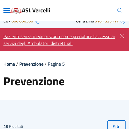
Skip
Regione Piemonte
ASL Vercelli
to
Menu
content
CUP
800 000500
Centralino
0161 593111
Pazienti senza medico: scopri come prenotare l’accesso ai
servizi degli Ambulatori distrettuali
Home
/
Prevenzione
/
Pagina 5
Prevenzione
48
Risultati
Filtri