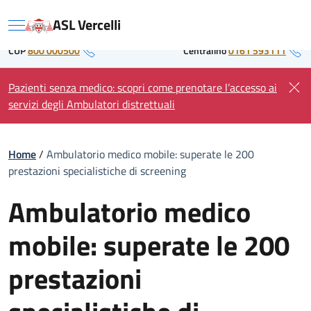
Skip
Regione Piemonte
ASL Vercelli
to
Menu
content
CUP
800 000500
Centralino
0161 593111
Pazienti senza medico: scopri come prenotare l’accesso ai
servizi degli Ambulatori distrettuali
Home
/
Ambulatorio medico mobile: superate le 200
prestazioni specialistiche di screening
Ambulatorio medico
mobile: superate le 200
prestazioni