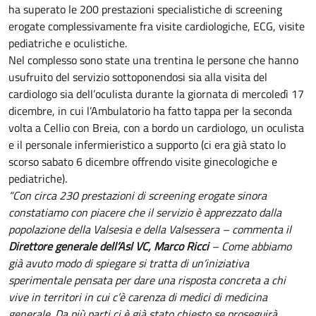
ha superato le 200 prestazioni specialistiche di screening
erogate complessivamente fra visite cardiologiche, ECG, visite
pediatriche e oculistiche.
Nel complesso sono state una trentina le persone che hanno
usufruito del servizio sottoponendosi sia alla visita del
cardiologo sia dell’oculista durante la giornata di mercoledì 17
dicembre, in cui l’Ambulatorio ha fatto tappa per la seconda
volta a Cellio con Breia, con a bordo un cardiologo, un oculista
e il personale infermieristico a supporto (ci era già stato lo
scorso sabato 6 dicembre offrendo visite ginecologiche e
pediatriche).
“Con circa 230 prestazioni di screening erogate sinora
constatiamo con piacere che il servizio è apprezzato dalla
popolazione della Valsesia e della Valsessera – commenta il
Direttore generale dell’Asl VC, Marco Ricci
– Come abbiamo
già avuto modo di spiegare si tratta di un’iniziativa
sperimentale pensata per dare una risposta concreta a chi
vive in territori in cui c’è carenza di medici di medicina
generale. Da più parti ci è già stato chiesto se proseguirà