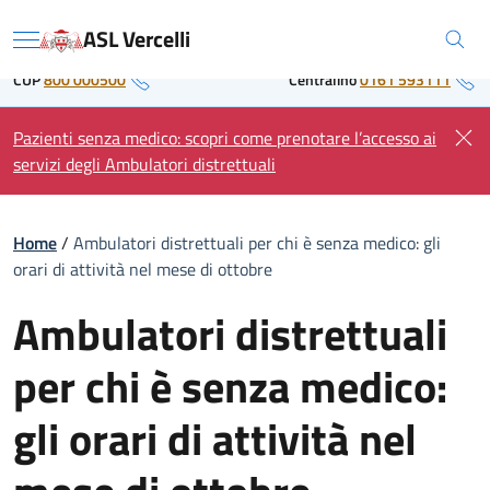
Skip
Regione Piemonte
ASL Vercelli
to
Menu
content
CUP
800 000500
Centralino
0161 593111
Pazienti senza medico: scopri come prenotare l’accesso ai
servizi degli Ambulatori distrettuali
Home
/
Ambulatori distrettuali per chi è senza medico: gli
orari di attività nel mese di ottobre
Ambulatori distrettuali
per chi è senza medico:
gli orari di attività nel