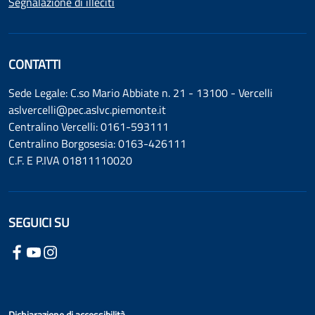
Segnalazione di illeciti
CONTATTI
Sede Legale: C.so Mario Abbiate n. 21 - 13100 - Vercelli
aslvercelli@pec.aslvc.piemonte.it
Centralino Vercelli: 0161-593111
Centralino Borgosesia: 0163-426111
C.F. E P.IVA 01811110020
SEGUICI SU
Dichiarazione di accessibilità