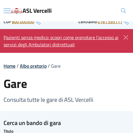
Skip
Regione Piemonte
ASL Vercelli
to
Menu
content
CUP
800 000500
Centralino
0161 593111
Pazienti senza medico: scopri come prenotare l’accesso ai
servizi degli Ambulatori distrettuali
Home
/
Albo pretorio
/
Gare
Gare
Consulta tutte le gare di ASL Vercelli
Cerca un bando di gara
Titolo