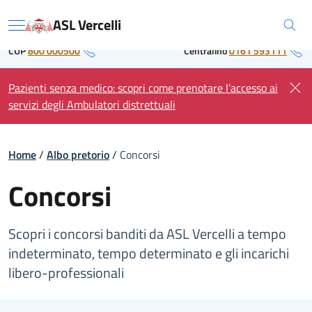
Skip
Regione Piemonte
ASL Vercelli
to
Menu
content
CUP
800 000500
Centralino
0161 593111
Pazienti senza medico: scopri come prenotare l’accesso ai
servizi degli Ambulatori distrettuali
Home
/
Albo pretorio
/
Concorsi
Concorsi
Scopri i concorsi banditi da ASL Vercelli a tempo
indeterminato, tempo determinato e gli incarichi
libero-professionali