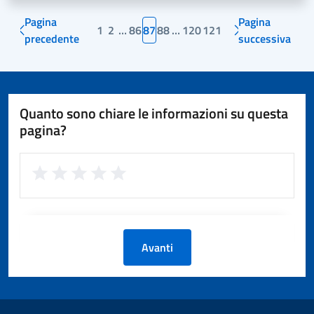
Pagina
Pagina
1
2
…
86
87
88
…
120
121
precedente
successiva
Quanto sono chiare le informazioni su questa
pagina?
Avanti