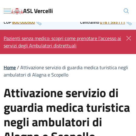
Skip
Regione Piemonte
ASL Vercelli
to
Menu
content
CUP
800 000500
Centralino
0161 593111
Pazienti senza medico: scopri come prenotare l’accesso ai
servizi degli Ambulatori distrettuali
Home
/
Attivazione servizio di guardia medica turistica negli
ambulatori di Alagna e Scopello
Attivazione servizio di
guardia medica turistica
negli ambulatori di