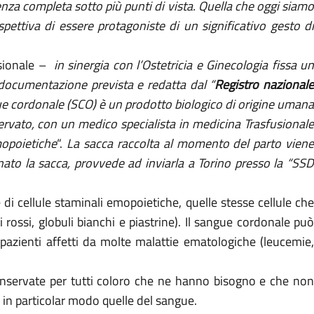
za completa sotto più punti di vista. Quella che oggi siamo
pettiva di essere protagoniste di un significativo gesto di
sionale –
in sinergia con l’Ostetricia e Ginecologia fissa u
a documentazione prevista e
redatta dal “
Registro nazional
ue cordonale (SCO) è un prodotto biologico di origine uman
iservato, con un medico specialista in medicina Trasfusionale
mopoietiche
“.
La sacca raccolta al momento del parto vien
to la sacca, provvede ad inviarla a Torino presso la “SSD
i cellule staminali emopoietiche, quelle stesse cellule che
rossi, globuli bianchi e piastrine). Il sangue cordonale può
n pazienti affetti da molte malattie ematologiche (leucemie,
 conservate per tutti coloro che ne hanno bisogno e che non
 in particolar modo quelle del sangue.