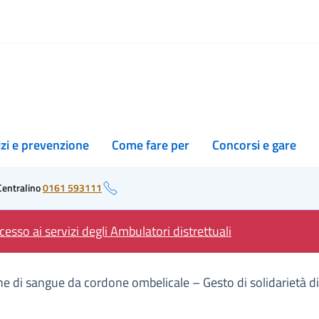
izi e prevenzione
Come fare per
Concorsi e gare
Centralino
0161 593111
esso ai servizi degli Ambulatori distrettuali
ione di sangue da cordone ombelicale – Gesto di solidarietà