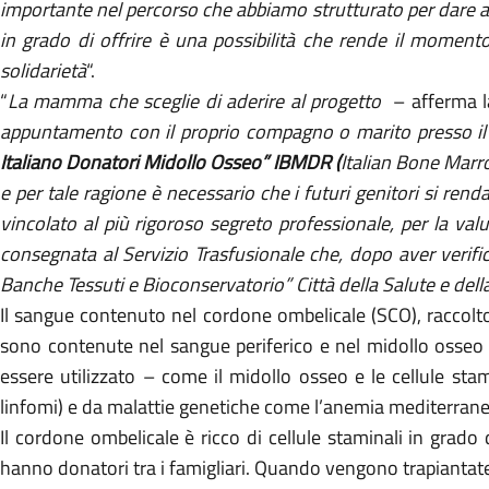
importante nel percorso che abbiamo strutturato per dare a
in grado di offrire è una possibilità che rende il momento
solidarietà
“.
“
La mamma che sceglie di aderire al progetto
– afferma l
appuntamento con il proprio compagno o marito presso il S
Italiano Donatori Midollo Osseo” IBMDR (
Italian Bone Marr
e per tale ragione è necessario che i futuri genitori si ren
vincolato al più rigoroso segreto professionale, per la val
consegnata al Servizio Trasfusionale che, dopo aver verif
Banche Tessuti e Bioconservatorio” Città della Salute e dell
Il sangue contenuto nel cordone ombelicale (SCO), raccolto
sono contenute nel sangue periferico e nel midollo osseo e 
essere utilizzato – come il midollo osseo e le cellule stam
linfomi) e da malattie genetiche come l’anemia mediterran
Il cordone ombelicale è ricco di cellule staminali in grad
hanno donatori tra i famigliari. Quando vengono trapiantat