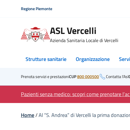
Skip
Regione Piemonte
to
content
ASL Vercelli
Azienda Sanitaria Locale di Vercelli
Strutture sanitarie
Organizzazione
Serv
Prenota servizi e prestazioni
CUP
800 000500
Contatta l’Asl
Pazienti senza medico: scopri come prenotare l’acc
Home
/
Al “S. Andrea” di Vercelli la prima donaz