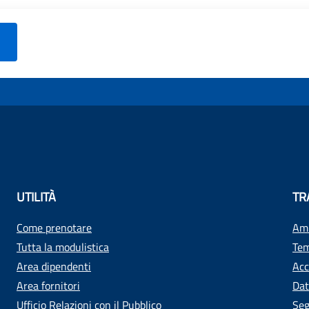
UTILITÀ
TR
Come prenotare
Amm
Tutta la modulistica
Tem
Area dipendenti
Acc
Area fornitori
Dat
Ufficio Relazioni con il Pubblico
Seg