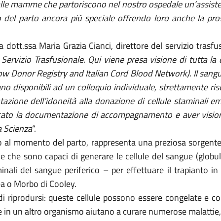
lle mamme che partoriscono nel nostro ospedale un’assisten
 del parto ancora più speciale offrendo loro anche la pros
a dott.ssa Maria Grazia Cianci, direttore del servizio trasfu
ervizio Trasfusionale. Qui viene presa visione di tutta l
ow Donor Registry and Italian Cord Blood Network). Il sang
dano disponibili ad un colloquio individuale, strettamente r
utazione dell’idoneità alla donazione di cellule staminali e
icato la documentazione di accompagnamento e aver visiona
a Scienza
“.
 al momento del parto, rappresenta una preziosa sorgente d
che sono capaci di generare le cellule del sangue (globuli 
inali del sangue periferico – per effettuare il trapianto i
ea o Morbo di Cooley.
o di riprodursi: queste cellule possono essere congelate e
e in un altro organismo aiutano a curare numerose malattie,