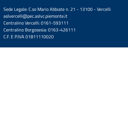
Sede Legale: C.so Mario Abbiate n. 21 - 13100 - Vercelli
aslvercelli@pec.aslvc.piemonte.it
Centralino Vercelli: 0161-593111
Centralino Borgosesia: 0163-426111
C.F. E P.IVA 01811110020
SEGUICI SU
Dichiarazione di accessibilità
Informativa cookie
Informativa privacy
Mappa del sito