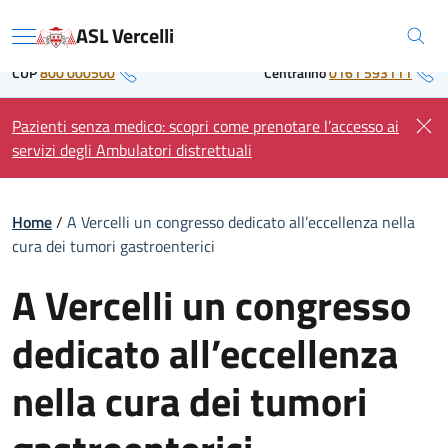
Skip
Regione Piemonte
ASL Vercelli
to
Menu
content
CUP
800 000500
Centralino
0161 593111
Pazienti senza medico: scopri come prenotare l’accesso ai
servizi degli Ambulatori distrettuali
Home
/
A Vercelli un congresso dedicato all’eccellenza nella
cura dei tumori gastroenterici
A Vercelli un congresso
dedicato all’eccellenza
nella cura dei tumori