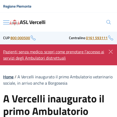
Skip
Regione Piemonte
to
content
ASL Vercelli
Menu
CUP
800 000500
Centralino
0161 593111
Pazienti senza medico: scopri come prenotare l’accesso ai
servizi degli Ambulatori distrettuali
Home
/
A Vercelli inaugurato il primo Ambulatorio veterinario
sociale, in arrivo anche a Borgosesia
A Vercelli inaugurato il
primo Ambulatorio