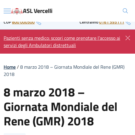
Skip
Regione Piemonte
ASL Vercelli
to
Menu
content
CUP
800 000500
Centralino
0161 593111
Pazienti senza medico: scopri come prenotare l’accesso ai
servizi degli Ambulatori distrettuali
Home
/
8 marzo 2018 – Giornata Mondiale del Rene (GMR)
2018
8 marzo 2018 –
Giornata Mondiale del
Rene (GMR) 2018